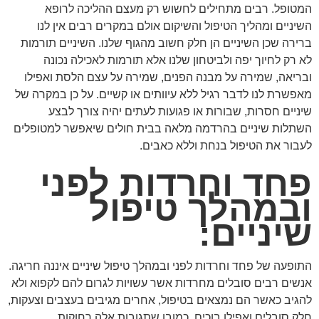
המטופל. רבים מתחילים לחשוש רק מעצם ההליכה לרופא
השיניים ומהליך הטיפול והשיקום אולם במקרים רבים אין לנו
ברירה שכן השיניים הן חלק חשוב מהגוף שלנו. השיניים תורמות
לא רק לחיוך יפה ולביטחון שלנו אלא תורמות לאכילה נכונה
ובריאה, שמירה על מבנה הפנים, שמירה על עצם הלסת ואפילו
מאפשרת לנו לדבר רגיל ללא עיוותים או קשיים. על כן במקרה של
שיניים חסרות, שבורות או פגועות לעתים יהיה צורך לבצע
השתלות שיניים בהרדמה מלאה בבית חולים שיאפשר למטופלים
לעבור את הטיפול בנחת וללא כאבים.
פחד וחרדות לפני
ובמהלך טיפול
שיניים:
התופעה של פחד וחרדות לפני ובמהלך טיפול שיניים איננה חריגה.
אנשים רבים סובלים מחרדות אשר עשויות לגרום להם לקפוא ולא
להגיב כאשר הם נמצאים בטיפול, אחרים מגיבים בעצבים וצעקות,
חלק סובלים ואפילו בוכים. כמובן שתגובות אלה רחוקות